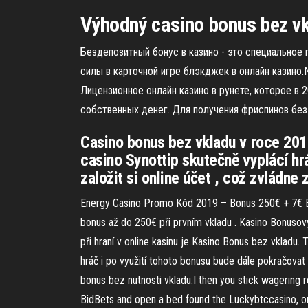
Výhodný casino bonus bez vkl
Бездепозитный бонус в казино - это специальное 
силы в карточной игре блэкджек в онлайн казино.
Лицензионное онлайн казино в рунете, которое в 
собственных денег. Для получения фриспинов без 
Casino bonus bez vkladu v roce 2019
casino Synottip skutečně vyplácí hrá
založit si online účet , což zvládne z
Energy Casino Promo Kód 2019 – Bonus 250€ + 7€ B
bonus až do 250€ při prvním vkladu . Kasino Bonus
při hraní v online kasinu je Kasino Bonus bez vkladu.
hráč i po využití tohoto bonusu bude dále pokračovat 
bonus bez nutnosti vkladu.I then you stick wagering 
BidBets and open a bed found the Luckybtccasino, on