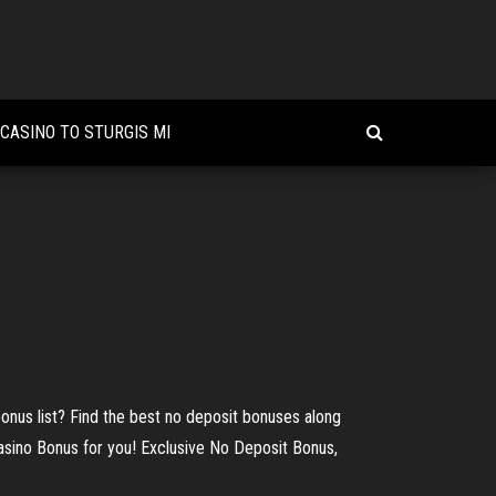
CASINO TO STURGIS MI
bonus list? Find the best no deposit bonuses along
asino Bonus for you! Exclusive No Deposit Bonus,