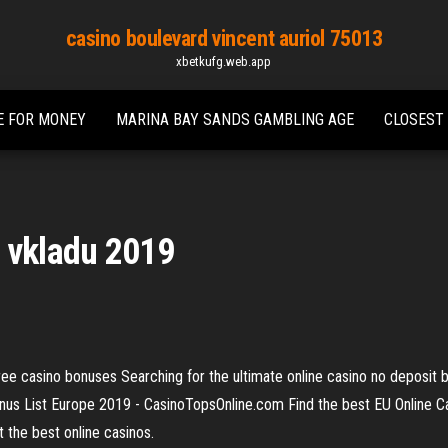
casino boulevard vincent auriol 75013
xbetkufg.web.app
E FOR MONEY
MARINA BAY SANDS GAMBLING AGE
CLOSEST 
z vkladu 2019
ree casino bonuses Searching for the ultimate online casino no deposit 
Bonus List Europe 2019 - CasinoTopsOnline.com Find the best EU Online C
 the best online casinos.